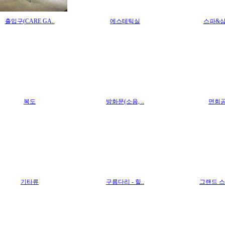
출입구(CARE GA..
에스테틱실
스파&
복도
방화문(소음, ..
면회
기타류
구름다리 - 힐..
그랜드 스위