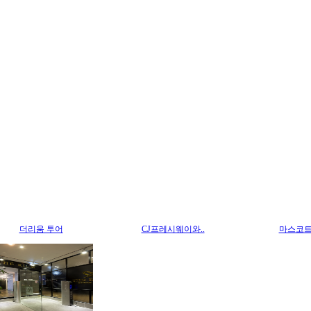
더리움 투어
CJ프레시웨이와..
마스코트